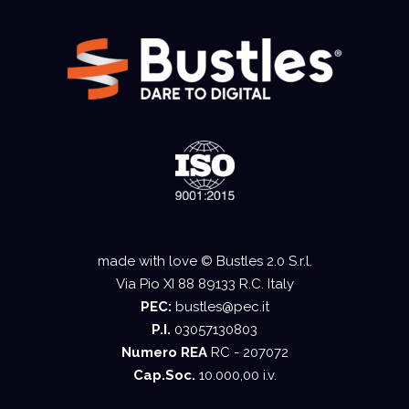
made with love © Bustles 2.0 S.r.l.
Via Pio XI 88 89133 R.C. Italy
PEC:
bustles@pec.it
P.I.
03057130803
Numero REA
RC - 207072
Cap.Soc.
10.000,00 i.v.