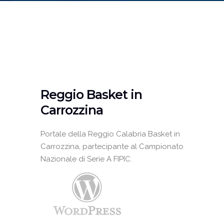
Reggio
Basket in
Carrozzina
Reggio Basket in
Carrozzina
home
reggio basket in carrozzina
Portale della Reggio Calabria Basket in
Carrozzina, partecipante al Campionato
Nazionale di Serie A FIPIC.